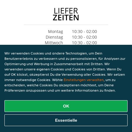
LIEFER
ZEITEN
Montag
10:30 - 02:00
Dienstag
10:30 - 02:00
Mittwoch
10:30 - 02:00
Donnerstag
10:30 - 02:00
Wir verwenden Cookies und andere Technologien, um Dein
Freitag
10:30 - 04:00
Benutzererlebnis zu verbessern und zu personalisieren, für Analysen zur
Samstag
10:30 - 04:00
Optimierung und Werbung in Zusammenarbeit mit Dritten. Wir
Sonntag
10:30 - 04:00
verwenden unsere eigenen Cookies und Cookies von Dritten. Wenn Du
auf OK klickst, akzeptierst Du die Verwendung aller Cookies. Wir setzen
immer notwendige Cookies. Wähle
Einstellungen verwalten
, um zu
entscheiden, welche Cookies Du akzeptieren möchtest, um Deine
Präferenzen anzupassen und um weitere Informationen zu finden.
OK
Essentielle